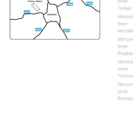
laser
Tarbes
Marqua
laser
Marseil
Marqua
laser
Perpig
Marqua
laser
Toulou
Marqua
laser
Bordea
Accueil
Menu
Marquage & 
:
Gravure