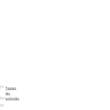
ge
Toutes
les
ban
activités
ge