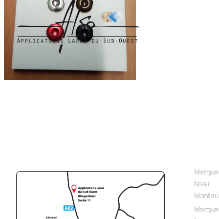
Applications Laser du
Sud-Ouest - ZI
31 rue de la
Briqueterie - 31150
Bruguières
Tél. : 0960 470 237 -
Fax. : 05 62 79 55 98
Siret : 501 633 085
000 29 - APE : 2561Z
Email :
contact@applications-
laser.fr
Marqua
Activités
laser
& Blogs
Montau
Marqua