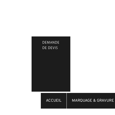
Marquage et Gravure Laser
Découpe Laser de précision
Gravure Mécanique et Usinage
DEMANDE
DE DEVIS
ACCUEIL
MARQUAGE & GRAVURE