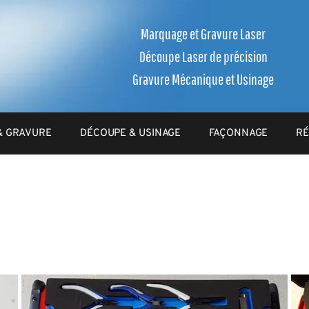
Marquage et Gravure Laser
Découpe Laser de précision
Gravure Mécanique et Usinage
& GRAVURE
DÉCOUPE & USINAGE
FAÇONNAGE
RÉ