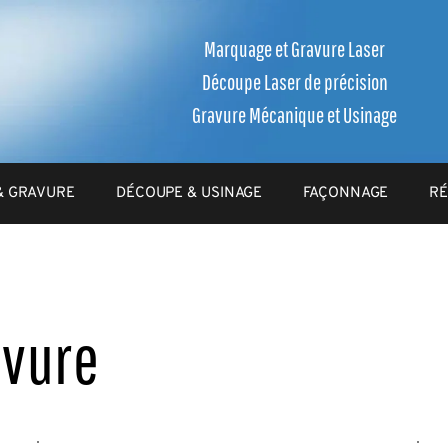
Marquage et Gravure Laser
Découpe Laser de précision
Gravure Mécanique et Usinage
& GRAVURE
DÉCOUPE & USINAGE
FAÇONNAGE
RÉ
avure