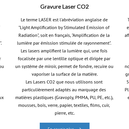
Gravure Laser CO2
Le terme LASER est l'abréviation anglaise de 
"Light Amplification by Stimulated Emission of 
e
 
Radiation", soit en français, "Amplification de la 
af
 
lumière par émission stimulée de rayonnement". 
Les lasers amplifient la lumière qui, une fois 
 
focalisée par une lentille optique et dirigée par 
ou 
un système de miroir, permet de fondre, recuire ou 
no
vaporiser la surface de la matière.
g
Les Lasers CO2 que nous utilisons sont 
5
particulièrement adaptés au marquage des 
Pl
x 
matières plastiques (Gravoply, PMMA, PU, PE, etc.), 
mousses, bois, verre, papier, textiles, films, cuir, 
pierre, etc.