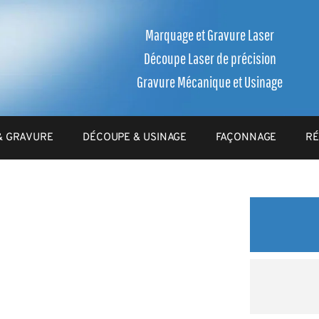
Marquage et Gravure Laser
Découpe Laser de précision
Gravure Mécanique et Usinage
& GRAVURE
DÉCOUPE & USINAGE
FAÇONNAGE
RÉ