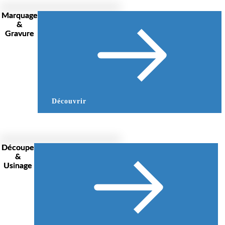
Marquage
&
Gravure
Découvrir
Découpe
&
Usinage