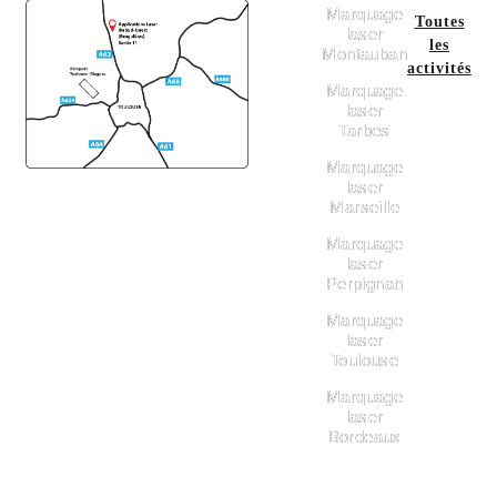
Marquage
Toutes
Activités
laser
les
Montauban
& Blogs
activités
Marquage
laser
Tarbes
Marquage
laser
Marseille
Marquage
laser
Perpignan
Marquage
laser
Toulouse
Marquage
laser
Bordeaux