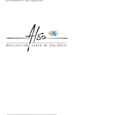
Applications Laser du
Sud-Ouest - ZI
31 rue de la
Briqueterie - 31150
Bruguières
Tél. : 0960 470 237 -
Fax. : 05 62 79 55 98
Siret : 501 633 085
000 29 - APE : 2561Z
Email :
contact@applications-
laser.fr