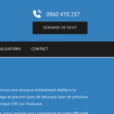
0960 470 237
DEMANDE DE DEVIS
ALISATIONS
CONTACT
t est une structure entièrement dédiée à la 
age et gravure laser, de découpe laser de précision 
anique CNC sur Toulouse.
fs, nous saurons vous convaincre de notre efficacité 