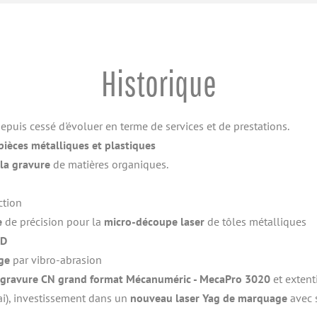
Historique
epuis cessé d'évoluer en terme de services et de prestations.
ièces métalliques et plastiques
 la gravure
 de matières organiques.
ction
e
 de précision pour la 
micro-découpe laser
 de tôles métalliques
2D
ge
 par vibro-abrasion
t gravure CN grand format Mécanuméric - MecaPro 3020
 et extent
, investissement dans un 
nouveau laser Yag de marquage
 avec