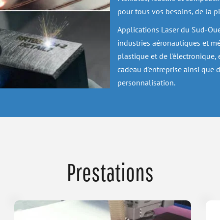
pour tous vos besoins, de la pi
Applications Laser du Sud-Oue
industries aéronautiques et médi
plastique et de l'électronique, 
cadeau d'entreprise ainsi que d
personnalisation.
Prestations