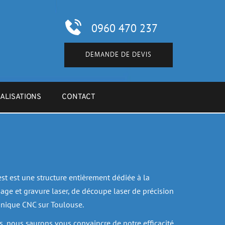
0960 470 237
DEMANDE DE DEVIS
ALISATIONS
CONTACT
t est une structure entièrement dédiée à la 
age et gravure laser, de découpe laser de précision 
anique CNC sur Toulouse.
fs, nous saurons vous convaincre de notre efficacité 