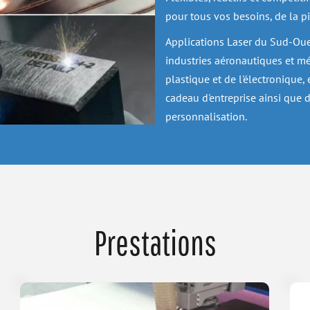
pour tous vos besoins, de la pi
Applications Laser du Sud-Oue
industries aéronautiques et médi
plastique et de l'électronique, 
cadeau d'entreprise ainsi que d
personnalisation.
Prestations