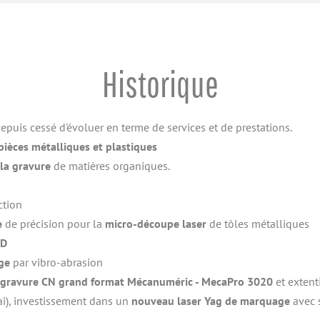
Historique
epuis cessé d'évoluer en terme de services et de prestations.
ièces métalliques et plastiques
 la gravure
 de matières organiques.
ction
e
 de précision pour la 
micro-découpe laser
 de tôles métalliques
2D
ge
 par vibro-abrasion
t gravure CN grand format Mécanuméric - MecaPro 3020
 et extent
, investissement dans un 
nouveau laser Yag de marquage
 avec